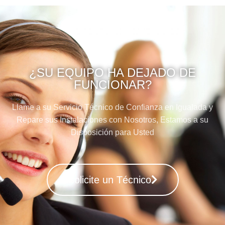
¿SU EQUIPO HA DEJADO DE
FUNCIONAR?
Llame a su Servicio Técnico de Confianza en Igualada y
Repare sus Instalaciones con Nosotros, Estamos a su
Disposición para Usted
Solicite un Técnico