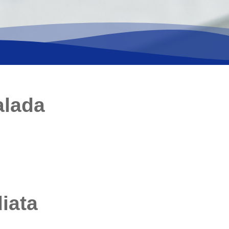
alada
iata