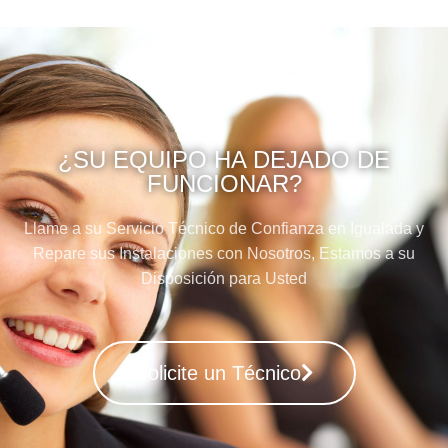
¿SU EQUIPO HA DEJADO DE
FUNCIONAR?
Llame a su Servicio Técnico de Confianza en Igualada y
Repare sus Instalaciones con Nosotros, Estamos a su
Disposición para Usted
Solicite un Técnico