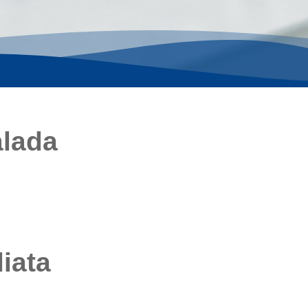
alada
iata