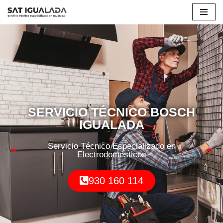
Saltar
al
contenido
SERVICIO TÉCNICO BOSCH
IGUALADA
Servicio Técnico Especializado en
Electrodomésticos
930 160 114