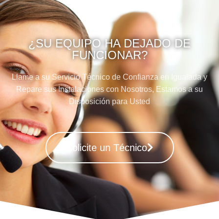
¿SU EQUIPO HA DEJADO DE
FUNCIONAR?
Llame a su Servicio Técnico de Confianza en Igualada y
Repare sus Instalaciones con Nosotros, Estamos a su
Disposición para Usted
Solicite un Técnico